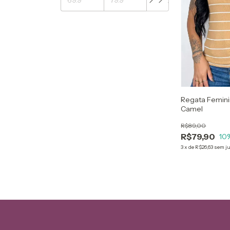
Regata Femini
Camel
R$89,00
R$79,90
10
3
x
de
R$26,63
sem j