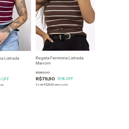
Regata Feminina Listrada
a Listrada
Marrom
R$89,00
R$79,90
10
% OFF
 OFF
3
x
de
R$26,63
sem juros
ros