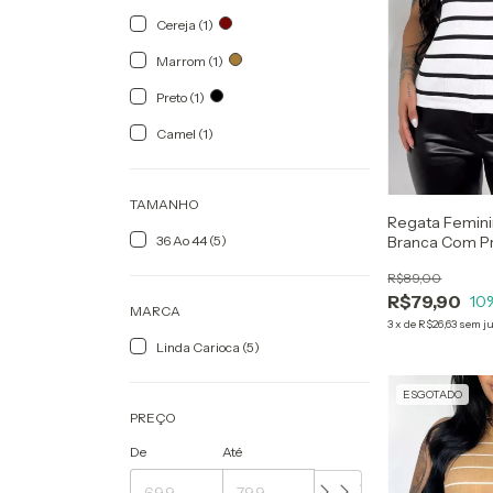
Cereja (1)
Marrom (1)
Preto (1)
Camel (1)
TAMANHO
Regata Femini
36 Ao 44 (5)
Branca Com P
R$89,00
R$79,90
10
MARCA
3
x
de
R$26,63
sem j
Linda Carioca (5)
ESGOTADO
PREÇO
De
Até