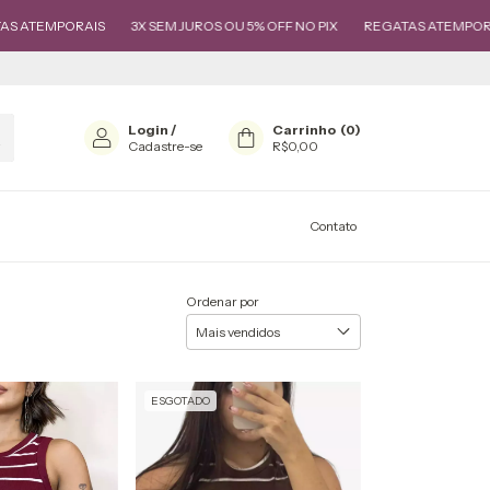
ATEMPORAIS
3X SEM JUROS OU 5% OFF NO PIX
REGATAS ATEMPORAIS
Login
/
Carrinho
(
0
)
Cadastre-se
R$0,00
Contato
Ordenar por
ESGOTADO