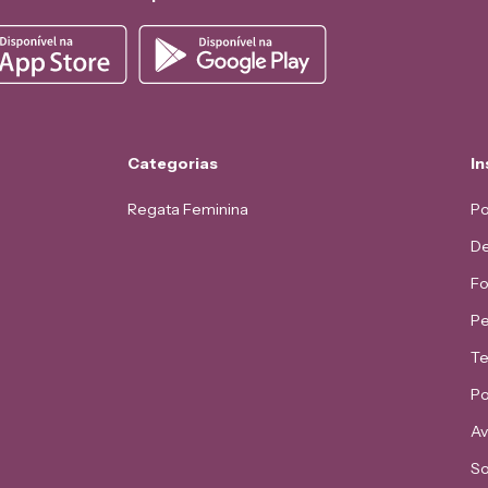
Categorias
In
Regata Feminina
Po
De
Fo
Pe
Te
Po
Av
So