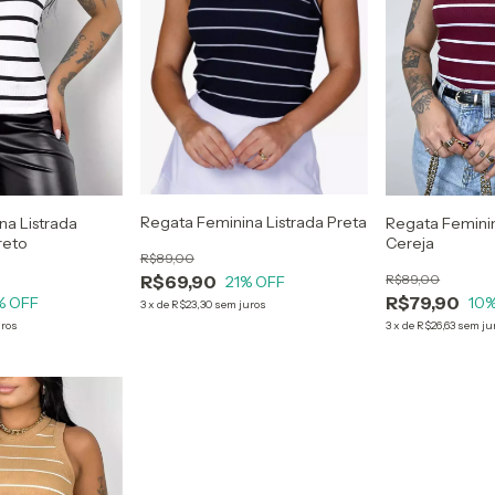
Regata Feminina Listrada Preta
na Listrada
Regata Feminin
reto
Cereja
R$89,00
R$89,00
R$69,90
21
% OFF
R$79,90
% OFF
10
%
3
x
de
R$23,30
sem juros
uros
3
x
de
R$26,63
sem ju