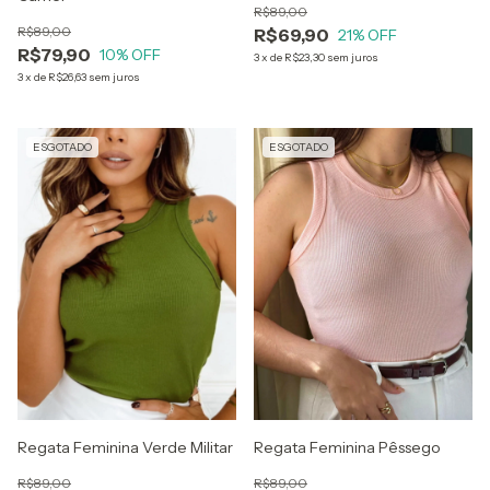
R$89,00
R$89,00
R$69,90
21
% OFF
R$79,90
10
% OFF
3
x
de
R$23,30
sem juros
3
x
de
R$26,63
sem juros
ESGOTADO
ESGOTADO
Regata Feminina Verde Militar
Regata Feminina Pêssego
R$89,00
R$89,00