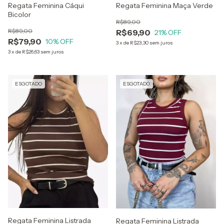
Regata Feminina Cáqui
Regata Feminina Maça Verde
Bicolor
R$89,00
R$89,00
R$69,90
21
% OFF
R$79,90
10
% OFF
3
x
de
R$23,30
sem juros
3
x
de
R$26,63
sem juros
ESGOTADO
ESGOTADO
Regata Feminina Listrada
Regata Feminina Listrada