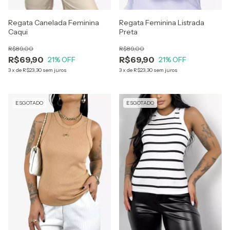
Regata Canelada Feminina
Regata Feminina Listrada
Caqui
Preta
R$89,00
R$89,00
R$69,90
R$69,90
21
% OFF
21
% OFF
3
x
de
R$23,30
sem juros
3
x
de
R$23,30
sem juros
ESGOTADO
ESGOTADO