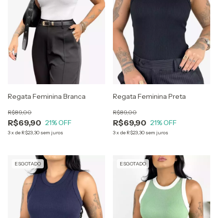
Regata Feminina Branca
Regata Feminina Preta
R$89,00
R$89,00
R$69,90
R$69,90
21
% OFF
21
% OFF
3
x
de
R$23,30
sem juros
3
x
de
R$23,30
sem juros
ESGOTADO
ESGOTADO