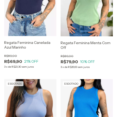
Regata Feminina Canelada
Regata Feminina Menta Com
Azul Marinho
Off
R$89,00
R$89,00
R$69,90
R$79,90
21
% OFF
10
% OFF
3
x
de
R$23,30
sem juros
3
x
de
R$26,63
sem juros
ESGOTADO
ESGOTADO