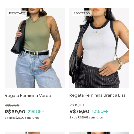
ESGOTADO
ESGOTADO
Regata Feminina Branca Lisa
Regata Feminina Verde
R$89,00
R$89,00
R$79,90
R$69,90
10
% OFF
21
% OFF
3
x
de
R$26,63
sem juros
3
x
de
R$23,30
sem juros