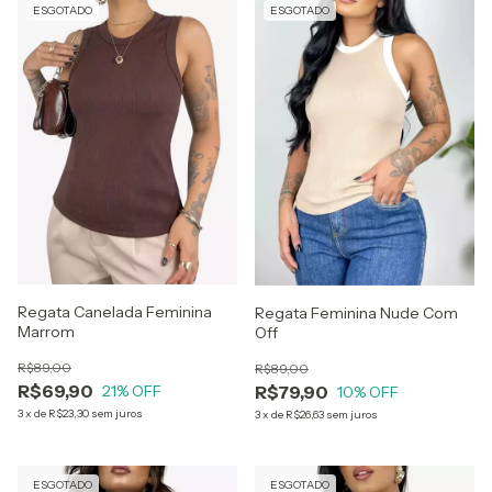
ESGOTADO
ESGOTADO
Regata Canelada Feminina
Regata Feminina Nude Com
Marrom
Off
R$89,00
R$89,00
R$69,90
R$79,90
21
% OFF
10
% OFF
3
x
de
R$23,30
sem juros
3
x
de
R$26,63
sem juros
ESGOTADO
ESGOTADO