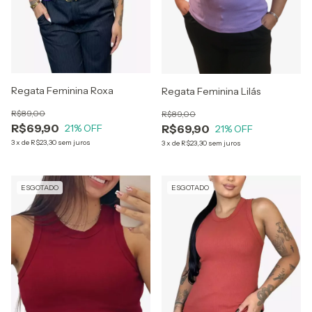
Regata Feminina Roxa
Regata Feminina Lilás
R$89,00
R$89,00
R$69,90
R$69,90
21
% OFF
21
% OFF
3
x
de
R$23,30
sem juros
3
x
de
R$23,30
sem juros
ESGOTADO
ESGOTADO