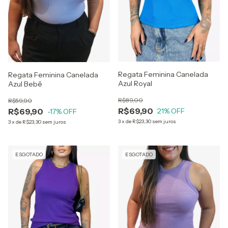
Regata Feminina Canelada
Regata Feminina Canelada
Azul Royal
Azul Bebê
R$89,00
R$59,90
R$69,90
R$69,90
21
% OFF
-17
% OFF
3
x
de
R$23,30
sem juros
3
x
de
R$23,30
sem juros
ESGOTADO
ESGOTADO