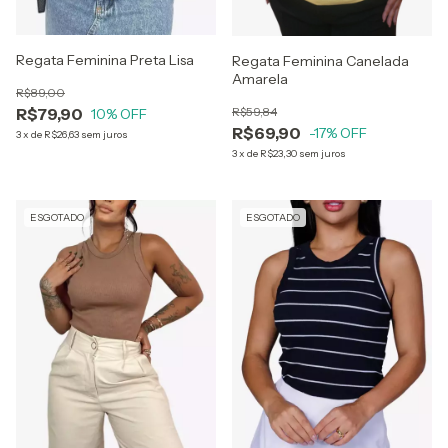
Regata Feminina Preta Lisa
Regata Feminina Canelada
Amarela
R$89,00
R$59,84
R$79,90
10
% OFF
R$69,90
-17
% OFF
3
x
de
R$26,63
sem juros
3
x
de
R$23,30
sem juros
ESGOTADO
ESGOTADO