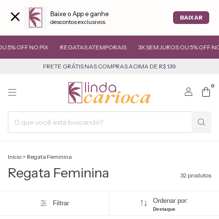
Baixe o App e ganhe
BAIXAR
descontos exclusivos.
 NO PIX
REGATAS ATEMPORAIS
3X SEM JUROS OU 5% OFF NO PIX
R
FRETE GRÁTIS NAS COMPRAS ACIMA DE R$ 139
0
Início
>
Regata Feminina
Regata Feminina
32 produtos
Ordenar por:
Filtrar
Destaque