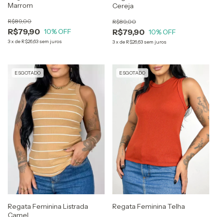
Marrom
Cereja
R$89,00
R$89,00
R$79,90
R$79,90
10
% OFF
10
% OFF
3
x
de
R$26,63
sem juros
3
x
de
R$26,63
sem juros
ESGOTADO
ESGOTADO
Regata Feminina Listrada
Regata Feminina Telha
Camel