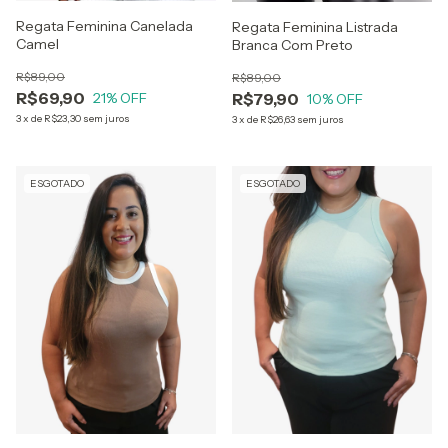
Regata Feminina Canelada
Regata Feminina Listrada
Camel
Branca Com Preto
R$89,00
R$89,00
R$69,90
R$79,90
21
% OFF
10
% OFF
3
x
de
R$23,30
sem juros
3
x
de
R$26,63
sem juros
ESGOTADO
ESGOTADO