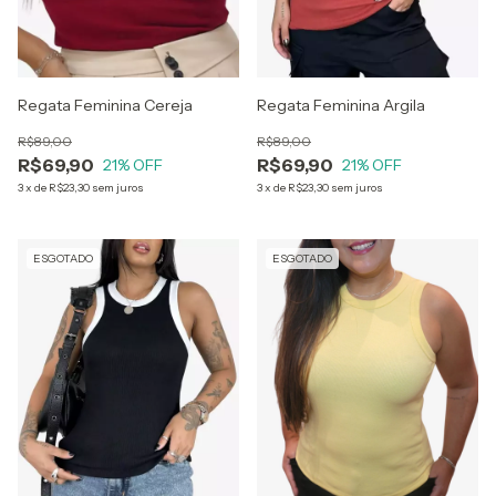
Regata Feminina Cereja
Regata Feminina Argila
R$89,00
R$89,00
R$69,90
R$69,90
21
% OFF
21
% OFF
3
x
de
R$23,30
sem juros
3
x
de
R$23,30
sem juros
ESGOTADO
ESGOTADO