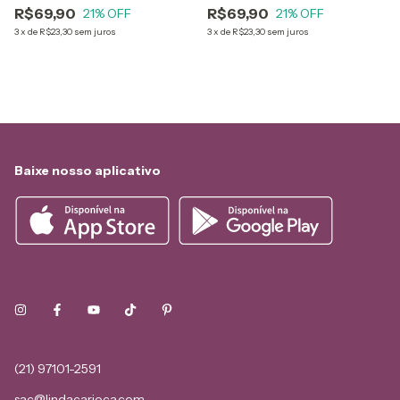
R$69,90
R$69,90
21
% OFF
21
% OFF
3
x
de
R$23,30
sem juros
3
x
de
R$23,30
sem juros
Baixe nosso aplicativo
(21) 97101-2591
sac@lindacarioca.com