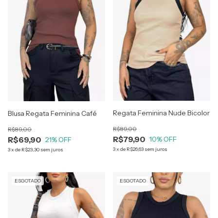
Regata Feminina Nude Bicolor
Blusa Regata Feminina Café
R$89,00
R$89,00
R$79,90
R$69,90
10
% OFF
21
% OFF
3
x
de
R$26,63
sem juros
3
x
de
R$23,30
sem juros
ESGOTADO
ESGOTADO