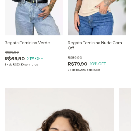
Regata Feminina Verde
Regata Feminina Nude Com
Off
R$89,00
R$89,00
R$69,90
21
% OFF
R$79,90
10
% OFF
3
x
de
R$23,30
sem juros
3
x
de
R$26,63
sem juros