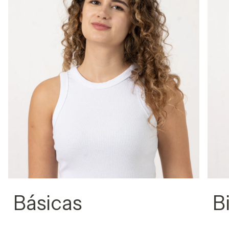
Básicas
B