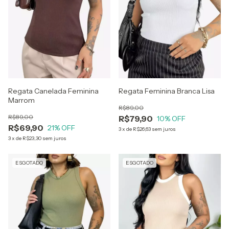
Regata Canelada Feminina
Regata Feminina Branca Lisa
Marrom
R$89,00
R$89,00
R$79,90
10
% OFF
R$69,90
21
% OFF
3
x
de
R$26,63
sem juros
3
x
de
R$23,30
sem juros
ESGOTADO
ESGOTADO